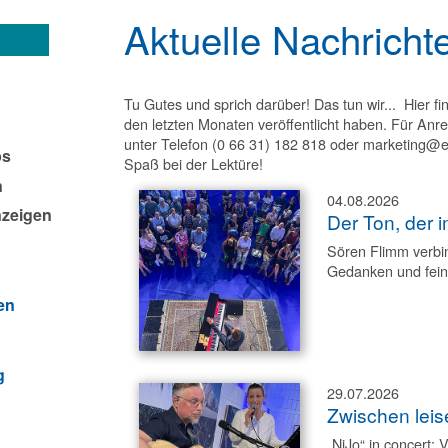
Aktuelle Nachricht
Tu Gutes und sprich darüber! Das tun wir... Hier fi
den letzten Monaten veröffentlicht haben. Für Anr
unter Telefon (0 66 31) 182 818 oder marketing@er
ps
Spaß bei der Lektüre!
n
04.08.2026
nzeigen
Der Ton, der 
Sören Flimm verbin
Gedanken und fein
en
g
29.07.2026
Zwischen lei
„NiJo“ in concert: