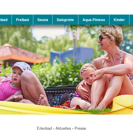
nbad
Freibad
Sauna
Salzgrotte
Aqua-Fitness
Kinder
Erlenbad
›
Aktuelles
›
Presse