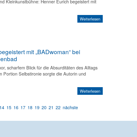
d Kleinkunstbühne: Henner Eurich begeistert mit
Weiterlesen
begeistert mit „BADwoman“ bei
rlenbad
r, scharfem Blick für die Absurditäten des Alltags
n Portion Selbstironie sorgte die Autorin und
Weiterlesen
14
15
16
17
18
19
20
21
22
nächste