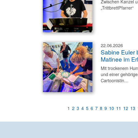
Zwischen Kanzel un
„TrittbrettPfarrer“
22.06.2026
Sabine Euler 
Matinee im E
Mit trockenem Humo
und einer gehörige
Cartoonistin…
1
2
3
4
5
6
7
8
9
10
11
12
13