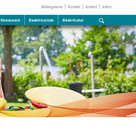
Bildergalerie
Kontakt
Anfahrt
Intern
Restaurant
Badefreu(n)de
BäderKultur