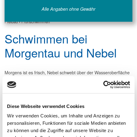
Alle Angaben ohne Gewähr
Freibad
›
Frühschwimmen
Schwimmen bei
Morgentau und Nebel
Morgens ist es frisch, Nebel schwebt über der Wasseroberfläche
und die Sonne durchbricht mit ihren frühen Strahlen den weißen
Dunst. Dennoch steigen bei jeder Gelegenheit wetterfeste
Schwimmerinnen und Schwimmer in das auf 23 Grad erwärmte
50-Meter-Becken im Freibad.
Diese Webseite verwendet Cookies
„Frühschwimmer“ nennen sie sich. Sie halten den ganzen
Sommer über dem Alsfelder Freibad die Treue und tun dies auch
Wir verwenden Cookies, um Inhalte und Anzeigen zu
im Winter. Denn bei uns kann man dreimal in der Woche -
personalisieren, Funktionen für soziale Medien anbieten
montags, mittwochs und freitags - bereits um 7 Uhr in die Fluten
zu können und die Zugriffe auf unsere Website zu
steigen und seine Bahnen ziehen.