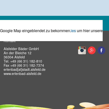
Bitte
um hier unsere Google Map eingeblendet zu bekommen.
Akzeptieren Sie die Marketing Cookies
Kontakt
Alsfelder Bäder GmbH
An der Bleiche 12
36304 Alsfeld
Tel. +49 (66 31) 182-810
Fax +49 (66 31) 182-7374
erlenbad[at]stadt.alsfeld.de
www.erlenbad-alsfeld.de