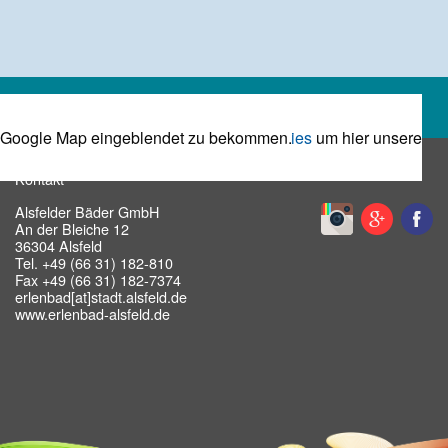
Bitte
um hier unsere Google Map eingeblendet zu bekommen.
Akzeptieren Sie die Marketing Cookies
Kontakt
Alsfelder Bäder GmbH
An der Bleiche 12
36304 Alsfeld
Tel. +49 (66 31) 182-810
Fax +49 (66 31) 182-7374
erlenbad[at]stadt.alsfeld.de
www.erlenbad-alsfeld.de