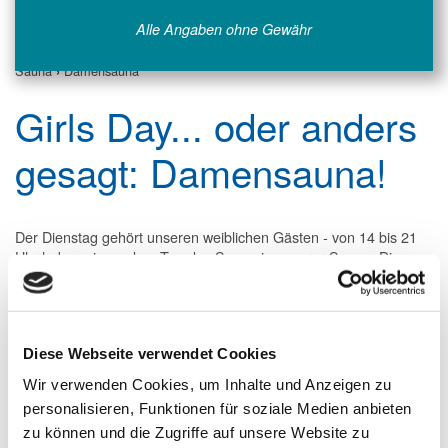
Alle Angaben ohne Gewähr
Sauna
›
Damensauna
Girls Day... oder anders
gesagt: Damensauna!
Der Dienstag gehört unseren weiblichen Gästen - von 14 bis 21
Uhr haben sie an dem Tag das Sagen in unserer Sauna. Die
Damen bleiben nämlich einmal die Woche lieber unter sich.
Manche Frauen nutzen das, um einfach für sich alleine mal einen
entspannten Tag zu verbringen, anderen bringen ihre BFF (best
friends forever) mit, um mal wieder richtig zu quatschen, zu
Diese Webseite verwendet Cookies
klönen und zusammen ein Beautyprogramm einzulegen.
Wir verwenden Cookies, um Inhalte und Anzeigen zu
Egal wie, die Atmosphäre ist auf jeden Fall besonders und jede
personalisieren, Funktionen für soziale Medien anbieten
des weiblichen Geschlechts - egal welchen Alters - ist eingeladen,
zu können und die Zugriffe auf unsere Website zu