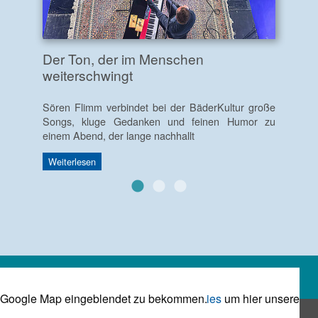
Der Ton, der im Menschen
weiterschwingt
Sören Flimm verbindet bei der BäderKultur große
Songs, kluge Gedanken und feinen Humor zu
einem Abend, der lange nachhallt
Weiterlesen
Bitte
um hier unsere Google Map eingeblendet zu bekommen.
Akzeptieren Sie die Marketing Cookies