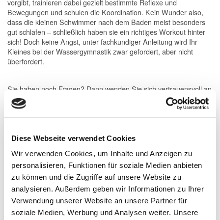
vorgibt, trainieren dabei gezielt bestimmte Reflexe und
Bewegungen und schulen die Koordination. Kein Wunder also,
dass die kleinen Schwimmer nach dem Baden meist besonders
gut schlafen – schließlich haben sie ein richtiges Workout hinter
sich! Doch keine Angst, unter fachkundiger Anleitung wird Ihr
Kleines bei der Wassergymnastik zwar gefordert, aber nicht
überfordert.
Sie haben noch Fragen? Dann wenden Sie sich vertrauensvoll an
unsere Betriebsleiterin Tanja Kliche-Gehrau unter Telefon (0 66
31) 182 812 oder
erlenbad[at]stadt.alsfeld.de
Anmeldung zum Kurs erfolgt über das Formular. Bitte füllen Sie
dies vollständig aus.
Diese Webseite verwendet Cookies
Wir verwenden Cookies, um Inhalte und Anzeigen zu
personalisieren, Funktionen für soziale Medien anbieten
zu können und die Zugriffe auf unsere Website zu
analysieren. Außerdem geben wir Informationen zu Ihrer
Verwendung unserer Website an unsere Partner für
soziale Medien, Werbung und Analysen weiter. Unsere