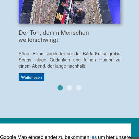
Der Ton, der im Menschen
weiterschwingt
Sören Flimm verbindet bei der BäderKultur große
Songs, kluge Gedanken und feinen Humor zu
einem Abend, der lange nachhallt
Weiterlesen
Bitte
um hier unsere Google Map eingeblendet zu bekommen.
Akzeptieren Sie die Marketing Cookies