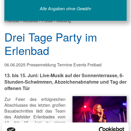
Alle Angaben ohne Gewähr
Erlenbad
›
Aktuelles
›
Presse
›
Meldung
Drei Tage Party im
Erlenbad
06.06.2025
Pressemeldung Termine Events Freibad
13. bis 15. Juni: Live-Musik auf der Sonnenterrasse, 6-
Stunden-Schwimmen, Abzeichenabnahme und Tag der
offenen Tür
Zur Feier des erfolgreichen
Abschlusses des letzten großen
Bauabschnittes lädt das Team
des Alsfelder Erlenbades vom
13. bis 15. Juni zu einem
dreitägigen Fest ins Freibad ein.