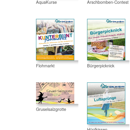
AquaKurse
Arschbomben-Contest
Flohmarkt
Bürgerpicknick
Gruselsalzgrotte
Hüpfkissen