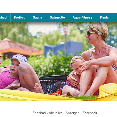
nbad
Freibad
Sauna
Salzgrotte
Aqua-Fitness
Kinder
Erlenbad
›
Aktuelles
›
Anzeigen
›
Facebook