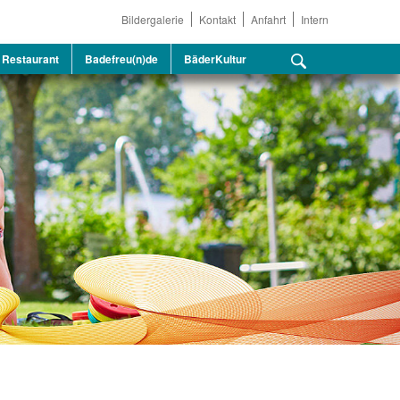
Bildergalerie
Kontakt
Anfahrt
Intern
Restaurant
Badefreu(n)de
BäderKultur