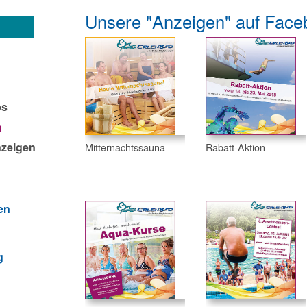
Unsere "Anzeigen" auf Face
ps
n
nzeigen
Mitternachtssauna
Rabatt-Aktion
en
g