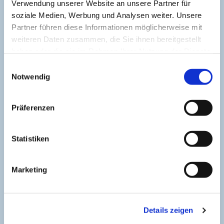
Verwendung unserer Website an unsere Partner für
soziale Medien, Werbung und Analysen weiter. Unsere
Partner führen diese Informationen möglicherweise mit
weiteren Daten zusammen, die Sie ihnen bereitgestellt
haben oder die sie im Rahmen Ihrer Nutzung der Dienste
gesammelt haben.
Einwilligungsauswahl
Notwendig
Präferenzen
Statistiken
Der Ton, der im Menschen
weiterschwingt
Marketing
Sören Flimm verbindet bei der BäderKultur große
Songs, kluge Gedanken und feinen Humor zu
einem Abend, der lange nachhallt
Details zeigen
Weiterlesen