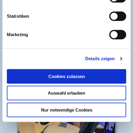
Sören Flimm verbindet bei der BäderKultur große
Statistiken
Songs, kluge Gedanken und feinen Humor zu
einem Abend, der lange nachhallt
Marketing
Weiterlesen
Details zeigen
Cookies zulassen
Auswahl erlauben
Nur notwendige Cookies