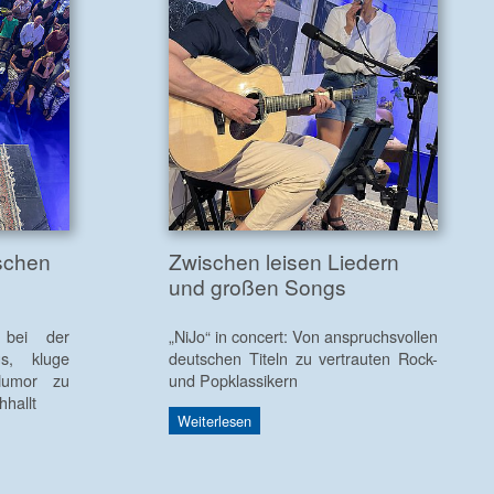
schen
Zwischen leisen Liedern
und großen Songs
 bei der
„NiJo“ in concert: Von anspruchsvollen
s, kluge
deutschen Titeln zu vertrauten Rock-
Humor zu
und Popklassikern
hallt
Weiterlesen