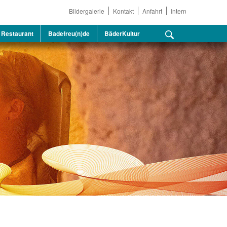
Bildergalerie
Kontakt
Anfahrt
Intern
Restaurant
Badefreu(n)de
BäderKultur